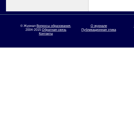
© Журнал
Вопросы образования
,
О журнале
2004-2015
Обратная связь
Публикационная этика
Контакты